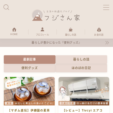
MENU
HOME
HOME
プロフィール
暮らしの話
お金の話
暮らしが豊かになった『便利グッズ』
暮らしの話
最新記事
暮らしの話
便利グッズ
便利グッズ
ほのぼの日記
お金の話
ほのぼの日記
プロフィール
【マダム直伝】伊藤園の麦茶
【レビュー】Tivcyi エアコ