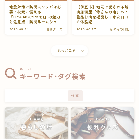
地震対策に防災スリッパは必
【伊豆市】地元で愛される焼
要？枕元に備える
肉居酒屋「修さんの店」へ！
「ITSUMO(イツモ)」の魅力
絶品お肉を堪能してきた口コ
と注意点｜防災ルームシュー
ミ体験記
ズ｜レビュー
2026.06.24
便利グッズ
2026.06.17
ほのぼの日記
もっと見る
Xearch
キーワード・タグ検索
検索