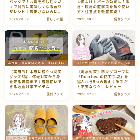
パックで！お湯を少し注ぐだ
ン風よけカバーの効果は？冷
お問い合わせ
けで劇的に美味しくなる裏ワ
房・暖房の直撃風を防ぐ使い
ザレシピ｜煮出さないのに超
方と注意点を徹底解説！
濃密！
2026.08.07
暮らしの話
2026.08.03
便利グッズ
伊豆のうり坊プーちゃんズ
【実用的】本当に役立つ防災
【地震対策】防災グローブに
グッズ5選｜停電対策から身
「Duerfusaの防刃手袋」を
を守る装備まで｜普段使いで
選ぶべき5つの理由｜軍手だ
きる地震対策アイテム
と不安なワケ｜レビュー
2026.07.30
便利グッズ
2026.07.03
便利グッズ