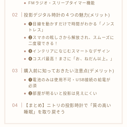
FMラジオ・スリープタイマー機能
投影デジタル時計の４つの魅力(メリット)
❶目線を動かすだけで時間がわかる「ノンス
トレス」
❷スマホの眩しさから解放され、スムーズに
二度寝できる！
❸インテリアになじむスマートなデザイン
❹コスパ最高！まさに「お、ねだん以上。」
購入前に知っておきたい注意点(デメリット)
❶電池のみは使用不可・USB接続の給電が
必須
❷部屋が明るいと投影は見えにくい
【まとめ】ニトリの投影時計で「質の高い
睡眠」を取り戻そう