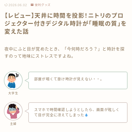
2026.06.02
便利グッズ
お問い合わせ
【レビュー】天井に時間を投影！ニトリのプロ
ジェクター付きデジタル時計が「睡眠の質」を
伊豆のうり坊プーちゃんズ
変えた話
夜中にふと目が覚めたとき、「今何時だろう？」と時計を探
すのって地味にストレスですよね。
部屋が暗くて掛け時計が見えない・・。
大学生
スマホで時間確認しようとしたら、画面が眩しく
て目が完全に冴えてしまった
主婦