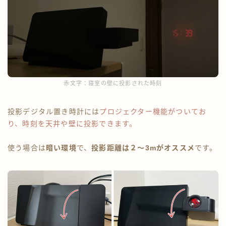
赤文字：寝室の壁に投影された時刻
投影デジタル置き時計には
プロジェクター機能がついてお
り、時刻を天井や壁に投影できます。
使う場合は
暗い環境
で、
投影距離は２～3mがオススメ
です。