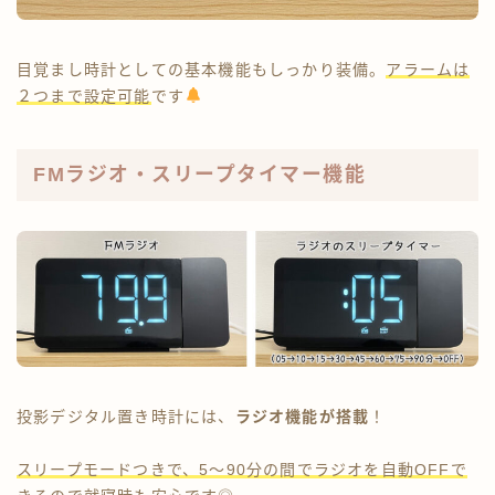
目覚まし時計としての基本機能もしっかり装備。
アラームは
２つまで設定可能
です
FMラジオ・スリープタイマー機能
投影デジタル置き時計には、
ラジオ機能が搭載
！
スリープモードつきで、5～90分の間でラジオを自動OFFで