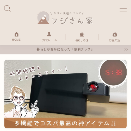
MENU
HOME
HOME
プロフィール
暮らしの話
お金の話
暮らしが豊かになった『便利グッズ』
暮らしの話
便利グッズ
お金の話
ほのぼの日記
プロフィール