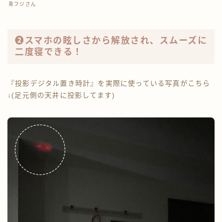
青フジさん
❷スマホの眩しさから解放され、スムーズに
二度寝できる！
『投影デジタル置き時計』を実際に使っている写真がこちら
↓(足元側の天井に投影してます)