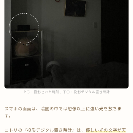
上◯：投影された時刻、下◯：投影デジタル置き時計
スマホの画面は、暗闇の中では想像以上に強い光を放ちま
す。
ニトリの『投影デジタル置き時計』は、
優しい光の文字が天