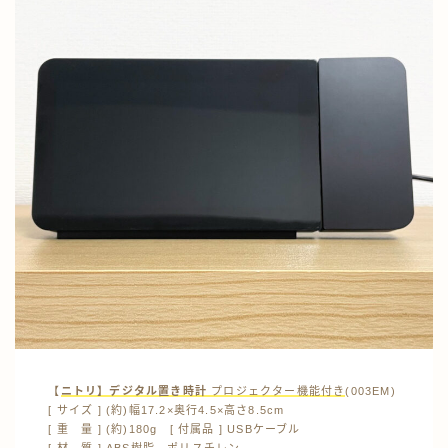
【
ニトリ】
デジタル置き時計
プロジェクター機能付き
(003EM)
[ サイズ ] (約)幅17.2×奥行4.5×高さ8.5cm
[ 重 量 ] (約)180g [ 付属品 ] USBケーブル