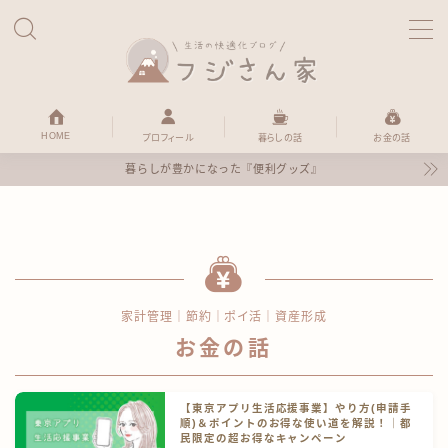
MENU
HOME
HOME
プロフィール
暮らしの話
お金の話
暮らしが豊かになった『便利グッズ』
暮らしの話
便利グッズ
お金の話
家計管理｜節約｜ポイ活｜資産形成
お金の話
ほのぼの日記
【東京アプリ生活応援事業】やり方(申請手
プロフィール
順)＆ポイントのお得な使い道を解説！｜都
民限定の超お得なキャンペーン