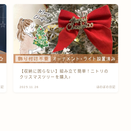
プロフィール
お問い合わせ
伊豆のうり坊プーちゃんズ
【収納に困らない】組み立て簡単！ニトリの
クリスマスツリーを購入♪
日記
2025.11.26
ほのぼの日記