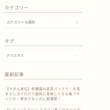
カテゴリー
カ
テ
ゴ
リ
タグ
ー
タ
グ
最新記事
【マダム直伝】伊藤園の麦茶パックで！お湯
を少し注ぐだけで劇的に美味しくなる裏ワザ
レシピ｜煮出さないのに超濃密！
【レビュー】Tivcyi エアコン風よけカバーの