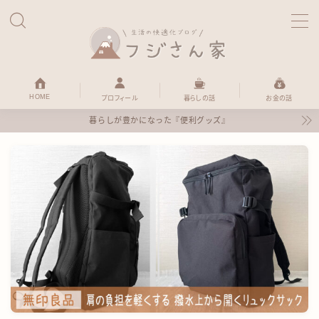
MENU
HOME
HOME
プロフィール
暮らしの話
お金の話
暮らしが豊かになった『便利グッズ』
暮らしの話
便利グッズ
お金の話
ほのぼの日記
プロフィール