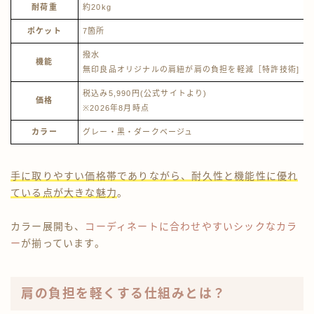
耐荷重
約20kg
ポケット
7箇所
撥水
機能
無印良品オリジナルの肩紐が肩の負担を軽減［特許技術]
税込み5,990円(公式サイトより)
価格
※2026年8月時点
カラー
グレー・黒・ダークベージュ
手に取りやすい価格帯でありながら、耐久性と機能性に優れ
ている点が大きな魅力
。
カラー展開も、
コーディネートに合わせやすいシックなカラ
ー
が揃っています。
肩の負担を軽くする仕組みとは？